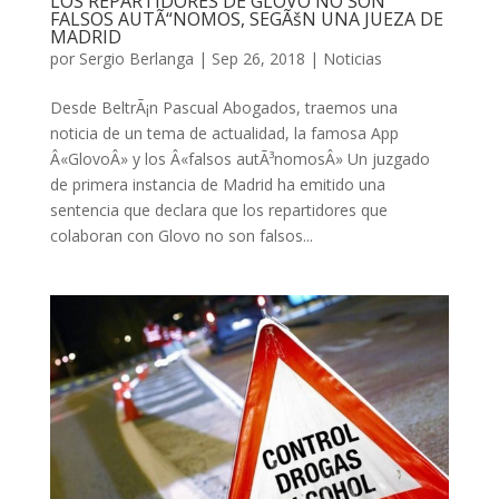
LOS REPARTIDORES DE GLOVO NO SON
FALSOS AUTÃ“NOMOS, SEGÃšN UNA JUEZA DE
MADRID
por
Sergio Berlanga
|
Sep 26, 2018
|
Noticias
Desde BeltrÃ¡n Pascual Abogados, traemos una
noticia de un tema de actualidad, la famosa App
Â«GlovoÂ» y los Â«falsos autÃ³nomosÂ» Un juzgado
de primera instancia de Madrid ha emitido una
sentencia que declara que los repartidores que
colaboran con Glovo no son falsos...